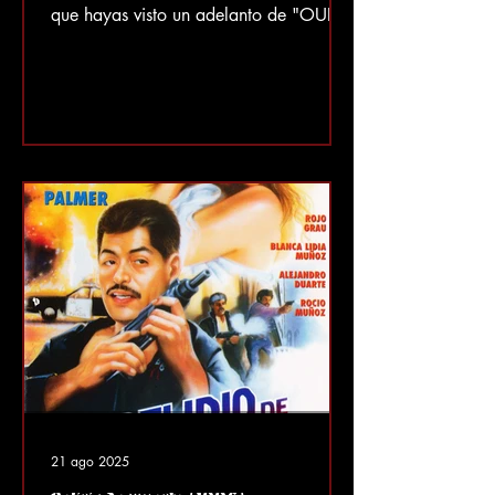
que hayas visto un adelanto de "OUR
FEATURE PRESENTATION" justo antes
de que la película se estrenara en
pantalla. Y si has visto ese adelanto,
probablemente hayas escuchado una
melodía funky jugando con él. Y si eres
como yo la primera vez que lo escuché
hace unos 25 años, has pensado para
ti mismo "¿qué canción es esta?" Hubo
un tiempo en que los jingles rápidos
como este no tenían nombre y los com
21 ago 2025