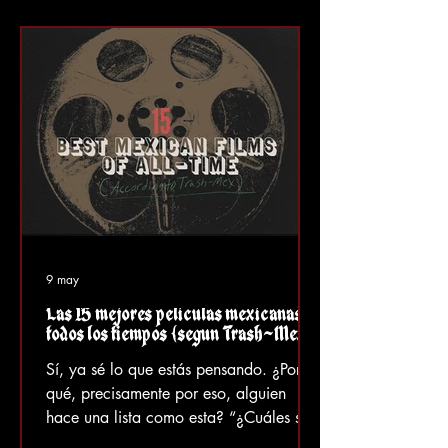
son estas cosas?” En efecto. Además,
me tomé la libertad de subir los vídeos
a YouTube (gracias por cierto, ¡que los
disfruten!) . Las Rejas De La Mafia
(1984)
9 may
Las 15 mejores películas mexicanas de
todos los tiempos (según Trash-Mex)
Sí, ya sé lo que estás pensando. ¿Por
qué, precisamente por eso, alguien
hace una lista como esta? “¿Cuáles son
las mejores películas mexicanas de