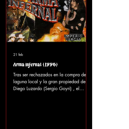
21 feb
Arma infernal (1996)
Tras ser rechazados en la compra de la
laguna local y la gran propiedad de
Diego Luzardo (Sergio Goyri) , el
avaricioso Don Paco y su hijo Nicasio
(Luis Michel) deciden deshacerse de
Diego y del resto de la familia Luzardo
para poder adquirir fácilmente la
propiedad que tanto anhelan. Resulta