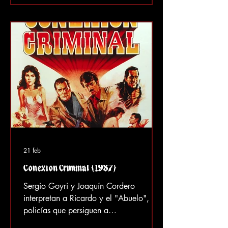
actuación bastante mediocre. Uno de
ellos es Sergio Goyri. ¿Curioso,
verdad? Dos hermanos , Raymundo
(Sergio Goyri) e Hilario (José Luis
Becerra),
21 feb
Conexión Criminal (1987)
Sergio Goyri y Joaquín Cordero
interpretan a Ricardo y el "Abuelo", dos
policías que persiguen a
narcotraficantes locales. Recorren la