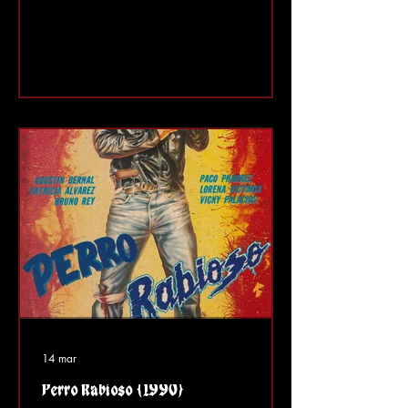
todos los tiempos?” es una de esas
preguntas que me hacen a menudo, y
aunque he mencionado varios títulos
aquí y allá, nunca había hecho una
lista de las que considero las mejores
películas mexicanas de todos los
tiempos, y bueno, aquí estamos. Elegí
“15” en lugar de las habituales “10”
porque no quería incluir una lista de
“finali
14 mar
Perro Rabioso (1990)