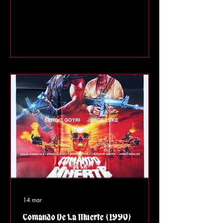
de que lo sepas filmando los créditos
iniciales en un barrio
predominantemente negro donde
supuestamente las cosas parecen
difíciles, pero en realidad todos los
vecinos están tranquilos. Todo esto
sucede mientras suena "The Ghetto" de
Too Short. Siendo sincero, esta escena
de los créditos iniciales fue de muy mal
gusto, p
14 mar
Comando De La Muerte (1990)