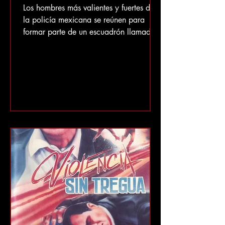
Los hombres más valientes y fuertes de
la policía mexicana se reúnen para
formar parte de un escuadrón llamado
"Jauria" . La misión de Jauria es
capturar a los criminales más peligrosos
de la ciudad, muchos de ellos
narcotraficantes. El cerebro detrás del
flujo de drogas en la ciudad es Richy
Apolo , un hombre que no solo se siente
poderoso, sino que también quiere
aparentarlo, tanto que entrena sin parar
y, a pesar de ser calvo, usa una peluca
rubia para mantener su imag