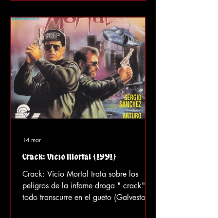
prepara para dominar el mundo, o algo
parecido. Por suerte, el Vaticano se
entera de esto y su misterioso salvador
ancestral , "El Ángel" (Sergio Goyri)
14 mar
Crack: Vicio Mortal (1991)
Crack: Vicio Mortal trata sobre los
peligros de la infame droga " crack" y
todo transcurre en el gueto (Galveston,
Texas, para ser exactos). Se aseguran