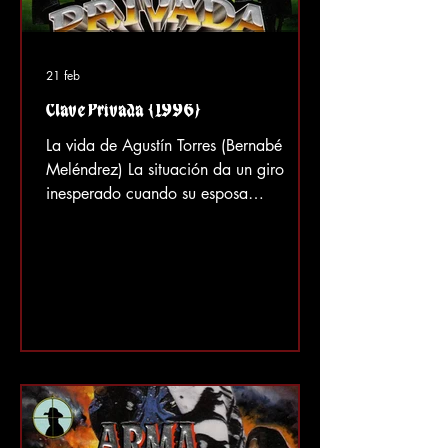
21 feb
Clave Privada (1996)
La vida de Agustín Torres (Bernabé
Meléndrez) La situación da un giro
inesperado cuando su esposa
embarazada y su padre son asesinados
a tiros por orden de Ernesto Rincón
(Emilio Franco) , un jefe mafioso local
que quiere apoderarse de todos los
terrenos de la zona. Agustín intenta que
se haga justicia por lo sucedido, pero
la corrupción lo acecha y pierde sus
tierras a manos de Ernesto, a pesar de
tener el dinero para pagar lo que
debía. Esto lleva a Agustín a recurrir a