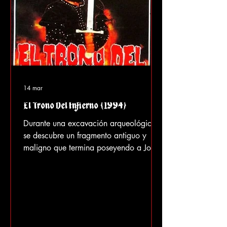
14 mar
El Trono Del Infierno (1994)
Durante una excavación arqueológica,
se descubre un fragmento antiguo y
maligno que termina poseyendo a José
(Roberto Ballesteros ), uno de los
excavadores. Al principio, José parece
estar bien, pero pronto empieza a
atacar a todo aquel que se cruza en su
camino y, poco a poco, se transforma
en una criatura demoníaca que se