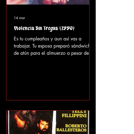
14 mar
Violencia Sin Tregua (1990)
Es tu cumpleaños y aun así vas a
trabajar. Tu esposa preparó sándwiches
de atún para el almuerzo a pesar de
que no le gusta el atún, pero al menos
hay una lata de jugo de tomate para
acompañarlo. Te robaron las llantas del
auto, pero no importa porque puedes
tomar una camioneta del metro para ir
al trabajo. Quizás tengas que caminar
un poco, pero no pasa nada porque tus
compañeros te organizan una fiesta en
la oficina, así que será un día muy
relajado. De repente, presencias