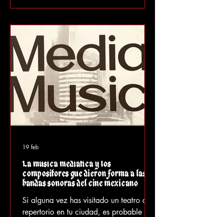
que la propiedad se convertirá en un
hotel de lujo para turistas
estadounidenses. La iniciativa está a
cargo de la hija de Paco, Sonia
(Imperio Vargas), y su viejo y gordo
amante esta
19 feb
La música mediática y los
compositores que dieron forma a las
bandas sonoras del cine mexicano
Si alguna vez has visitado un teatro de
repertorio en tu ciudad, es probable