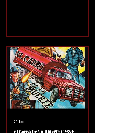
ciudad disparando a sicarios y
buscando guaridas de droga en varios
lugares. Un lugar donde se desata un
tiroteo y una redada de drogas es en
una bolera. Genial, ¿verdad? Mientras
eso sucede, conocemos a un hombre de
negocios de aspecto legítimo que se ha
interesado por una bailarina de cabaret
llamada Rita (Patricia Rivera) . Compart
21 feb