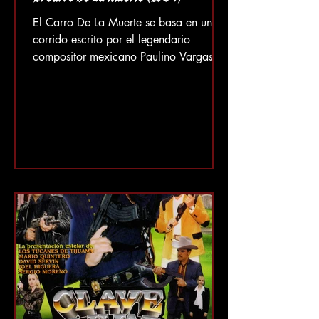
El Carro De La Muerte (1984)
El Carro De La Muerte se basa en un
corrido escrito por el legendario
compositor mexicano Paulino Vargas.
En él, se cuenta la historia de un
camión cisterna con mexicanos pobres
a bordo que son introducidos de
contrabando a Estados Unidos y
terminan muertos tras ser perseguidos
por la policía. Una historia demasiado
familiar, ya que muchos corridos
siempre cuentan las trágicas historias de
personas que intentan cruzar la frontera.
El corrido del Carro De La Muerte fue
muy