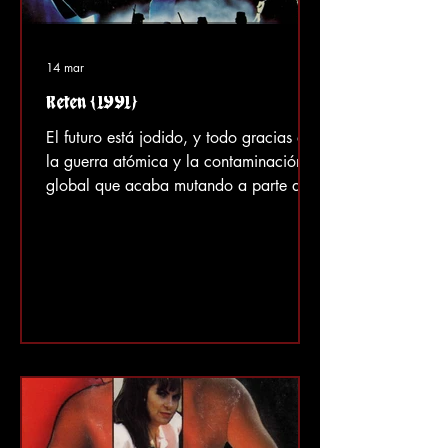
14 mar
Reten (1991)
El futuro está jodido, y todo gracias a
la guerra atómica y la contaminación
global que acaba mutando a parte de
la población humana. En una ciudad
sin nombre (literalmente es Ciudad de
México) , una fuerza policial especial
patrulla para mantener a los mutantes
alejados de las zonas seguras. La
mayoría de los mutantes resultan ser
criminales. El agente especial Galad
(Sergio Goyri) se ha aliado con Fera
(Telly Filippini) , una impresionante
agente que busca capturar al gr