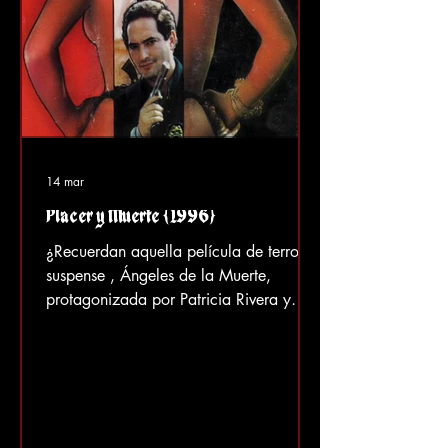
14 mar
Placer y Muerte (1996)
¿Recuerdan aquella película de terror y
suspense , Ángeles de la Muerte,
protagonizada por Patricia Rivera y
Diana Ferretti? Pues bien, tres años
después de su estreno, salió una extraña
remasterización en vídeo doméstico y,
en lugar de dos encantadoras y locas
mujeres con navajas, ahora son dos
tipos con un cuchillo enorme y una