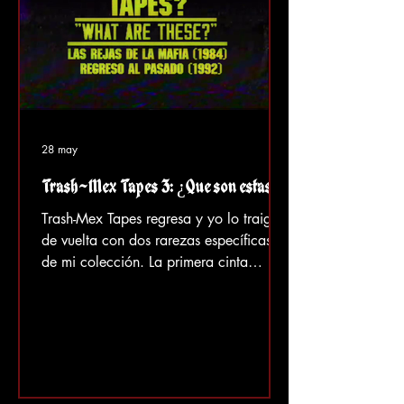
28 may
Trash-Mex Tapes 3: ¿Qué son estas?
Trash-Mex Tapes regresa y yo lo traigo
de vuelta con dos rarezas específicas
de mi colección. La primera cinta
contiene una película que parece ser
prácticamente desconocida y quizás
"olvidada". La segunda cinta trata
sobre viajes en el tiempo y
reencarnación, utilizando fragmentos de
un antiguo drama romántico. “¿Qué