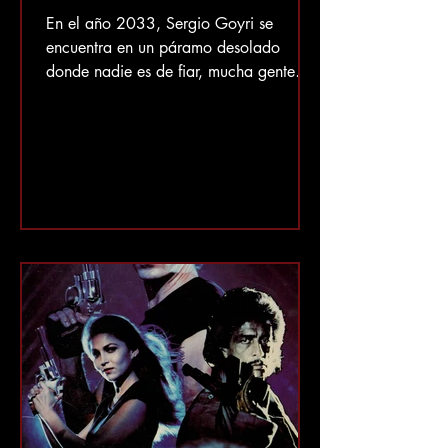
En el año 2033, Sergio Goyri se
encuentra en un páramo desolado
donde nadie es de fiar, mucha gente
viste harapos y armaduras, la música
suena al revés, se practica brujería
extraña y Goyri toca la armónica,
instrumento que le será muy útil más
adelante. Bienvenidos a Comando De
La Muerte (Infernofinis) . En 2033, ¡un
trato de gemas preciosas por
combustible sale mal! Michael (¿o
"Mikos?") (Sergio Goyri) y Luke (Jorge
Luke) buscan venganza por su
camarada caído , "Tuchi"