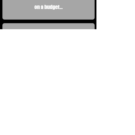
on a budget…
Armando Hernandez
Jun 23
Podcast
Trash-Mex Podcast season 2, episode
15: "Feliz Día del Padre": El extraño
Hijo Del Sheriff (1986) & Ratas De La
Ciudad (1986)