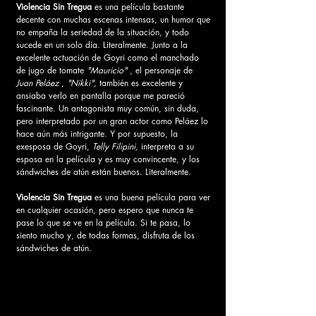
Violencia Sin Tregua
 es una película bastante 
decente con muchas escenas intensas, un humor que 
no empaña la seriedad de la situación, y todo 
sucede en un solo día. Literalmente. Junto a la 
excelente actuación de Goyri como el manchado 
de jugo de tomate 
"Mauricio"
 , el personaje de 
Juan Peláez
 , 
"Nikki",
 también es excelente y 
ansiaba verlo en pantalla porque me pareció 
fascinante. Un antagonista muy común, sin duda, 
pero interpretado por un gran actor como Peláez lo 
hace aún más intrigante. Y por supuesto, la 
exesposa de Goyri, 
Telly Filipini,
 interpreta a su 
esposa en la película y es muy convincente, y los 
sándwiches de atún están buenos. Literalmente.
Violencia Sin Tregua
 es una buena película para ver 
en cualquier ocasión, pero espero que nunca te 
pase lo que se ve en la película. Si te pasa, lo 
siento mucho y, de todas formas, disfruta de los 
sándwiches de atún.