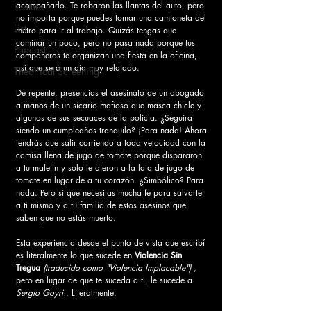
acompañarlo. Te robaron las llantas del auto, pero 
Feature
no importa porque puedes tomar una camioneta del 
List
metro para ir al trabajo. Quizás tengas que 
caminar un poco, pero no pasa nada porque tus 
Podcast
compañeros te organizan una fiesta en la oficina, 
así que será un día muy relajado.
Theatrical Screening
De repente, presencias el asesinato de un abogado 
a manos de un sicario mafioso que masca chicle y 
algunos de sus secuaces de la policía. ¿Seguirá 
siendo un cumpleaños tranquilo? ¡Para nada! Ahora 
tendrás que salir corriendo a toda velocidad con la 
camisa llena de jugo de tomate porque dispararon 
a tu maletín y solo le dieron a la lata de jugo de 
tomate en lugar de a tu corazón. ¿Simbólico? Para 
nada. Pero sí que necesitas mucha fe para salvarte 
a ti mismo y a tu familia de estos asesinos que 
saben que no estás muerto.
Esta experiencia desde el punto de vista que escribí 
es literalmente lo que sucede en 
Violencia Sin 
Tregua
(traducido como "Violencia Implacable")
 , 
pero en lugar de que te suceda a ti, le sucede a 
Sergio Goyri
 . Literalmente.