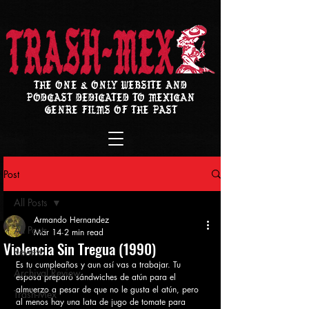
THE ONE & ONLY WEBSITE AND
PODCAST DEDICATED TO MEXICAN
GENRE FILMS OF THE PAST
Post
All Posts
Armando Hernandez
All Posts
Mar 14
2 min read
Violencia Sin Tregua (1990)
Review
Es tu cumpleaños y aun así vas a trabajar. Tu 
Archival Review
esposa preparó sándwiches de atún para el 
almuerzo a pesar de que no le gusta el atún, pero 
Trash-Mex
al menos hay una lata de jugo de tomate para 